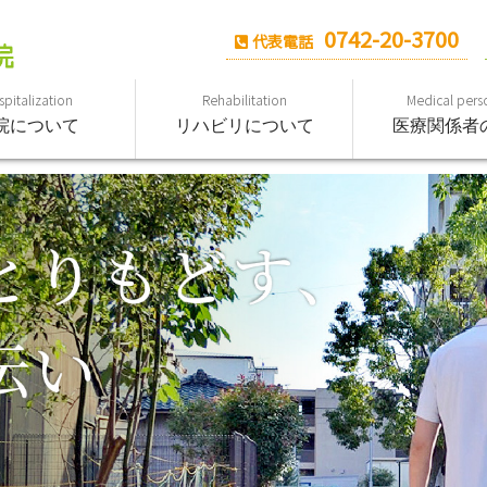
0742-20-3700
代表電話
pitalization
Rehabilitation
Medical pers
院について
リハビリについて
医療関係者